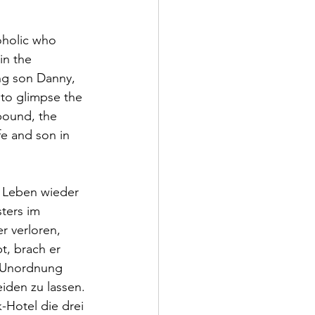
oholic who 
in the 
ng son Danny, 
 to glimpse the 
wbound, the 
fe and son in 
n Leben wieder 
ters im 
r verloren, 
t, brach er 
n Unordnung 
iden zu lassen. 
-Hotel die drei 