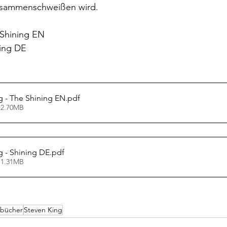
zusammenschweißen wird. 
 Shining EN
ning DE
g - The Shining EN
.pdf
 2.70MB
g - Shining DE
.pdf
 1.31MB
 bücher
Steven King