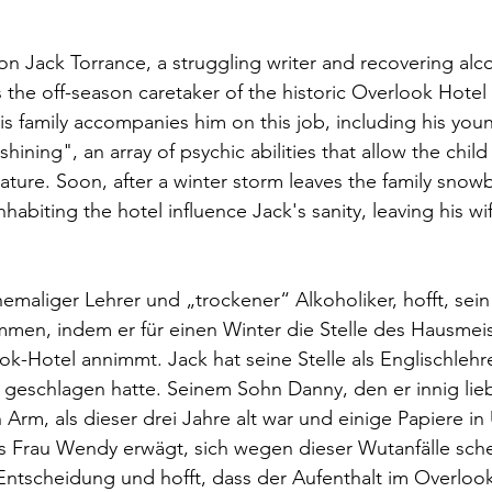
on Jack Torrance, a struggling writer and recovering alc
 the off-season caretaker of the historic Overlook Hotel 
s family accompanies him on this job, including his you
ining", an array of psychic abilities that allow the child
 nature. Soon, after a winter storm leaves the family sno
nhabiting the hotel influence Jack's sanity, leaving his wi
hemaliger Lehrer und „trockener“ Alkoholiker, hofft, sei
mmen, indem er für einen Winter die Stelle des Hausmeis
-Hotel annimmt. Jack hat seine Stelle als Englischlehre
r geschlagen hatte. Seinem Sohn Danny, den er innig lieb
Arm, als dieser drei Jahre alt war und einige Papiere i
s Frau Wendy erwägt, sich wegen dieser Wutanfälle sche
 Entscheidung und hofft, dass der Aufenthalt im Overlook