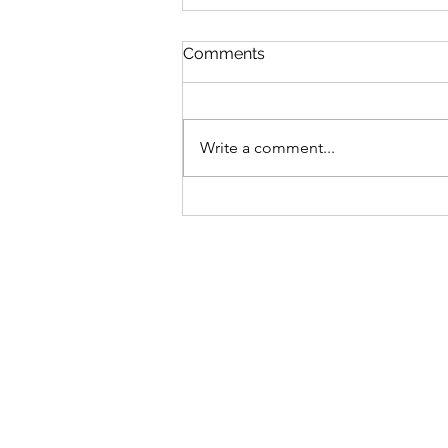
Comments
Write a comment...
The Witcher PDF Buch -
book part 2