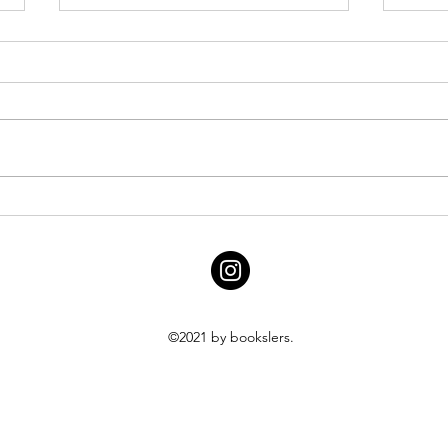
The Witcher PDF Buch -
Step
book part 1
down
©2021 by bookslers.