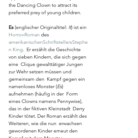
the Dancing Clown to attract its 
preferred prey of young children. 
Es
 (englischer Originaltitel: 
It
) ist ein 
Horror
-
Roman
 des 
amerikanischen
Schriftstellers
Stephe
n King
.  Er erzählt die Geschichte 
von sieben Kindern, die sich gegen 
eine  Clique gewalttätiger Jungen 
zur Wehr setzen müssen und 
gemeinsam den  Kampf gegen ein 
namenloses Monster (
Es
) 
aufnehmen (häufig in der  Form 
eines Clowns namens Pennywise), 
das in der fiktiven Kleinstadt  Derry 
Kinder tötet. Der Roman erzählt des 
Weiteren, wie die nun  erwachsen 
gewordenen Kinder erneut den 